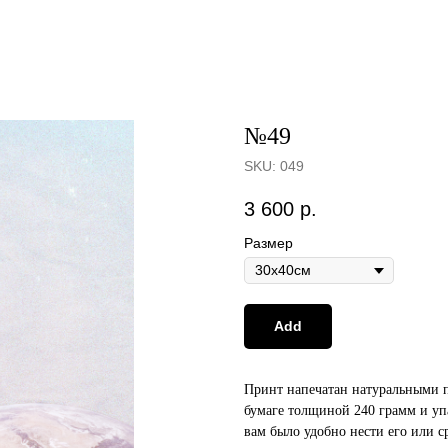
№49
SKU:
049
3 600
р.
Размер
Add
Принт напечатан натуральными 
бумаге толщиной 240 грамм и уп
вам было удобно нести его или с